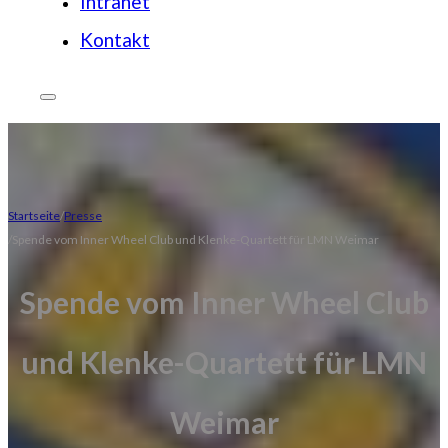
Intranet
Kontakt
Startseite
Presse
Spende vom Inner Wheel Club und Klenke-Quartett für LMN Weimar
Spende vom Inner Wheel Club
und Klenke-Quartett für LMN
Weimar