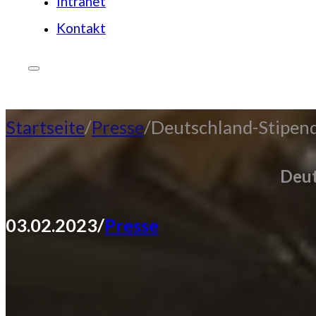
Intranet
Kontakt
JETZT SPENDEN
Startseite
Presse
Deutschland-Stipen
Deut
03.02.2023
/
Presse