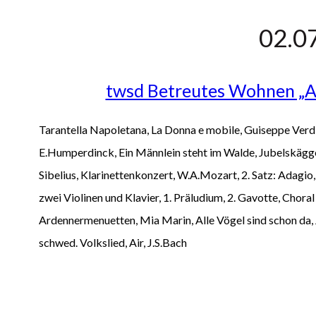
02.0
twsd Betreutes Wohnen „A
Tarantella Napoletana, La Donna e mobile, Guiseppe Verdi
E.Humperdinck, Ein Männlein steht im Walde, Jubelskägget
Sibelius, Klarinettenkonzert, W.A.Mozart, 2. Satz: Adagio
zwei Violinen und Klavier, 1. Präludium, 2. Gavotte, Chora
Ardennermenuetten, Mia Marin, Alle Vögel sind schon da,
schwed. Volkslied, Air, J.S.Bach