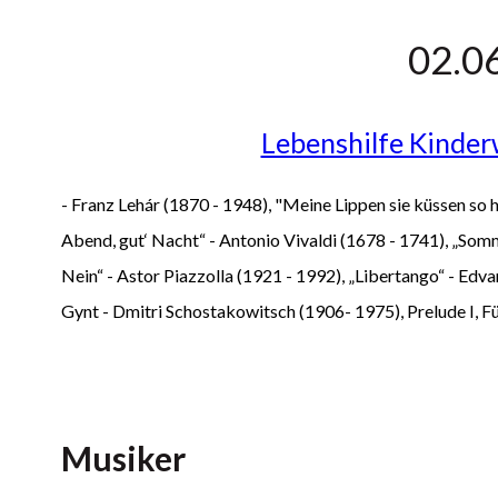
02.0
Lebenshilfe Kind
- Franz Lehár (1870 - 1948), "Meine Lippen sie küssen so 
Abend, gut‘ Nacht“ - Antonio Vivaldi (1678 - 1741), „Somm
Nein“ - Astor Piazzolla (1921 - 1992), „Libertango“ - Edva
Gynt - Dmitri Schostakowitsch (1906- 1975), Prelude I, Fü
Musiker