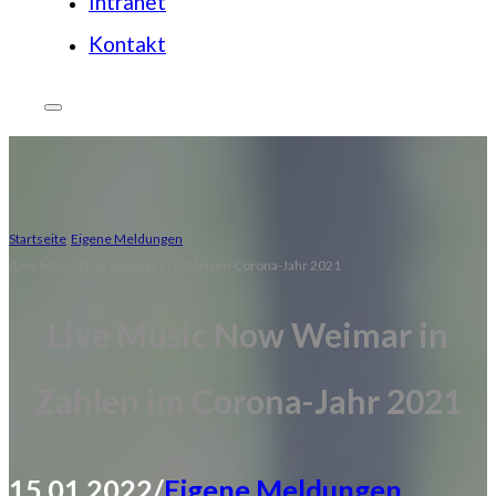
Intranet
Kontakt
Startseite
Eigene Meldungen
Live Music Now Weimar in Zahlen im Corona-Jahr 2021
Live Music Now Weimar in
Zahlen im Corona-Jahr 2021
15.01.2022
/
Eigene Meldungen