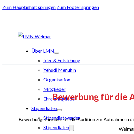
Zum Hauptinhalt springen
Zum Footer springen
Über LMN
Idee & Entstehung
Yehudi Menuhin
Organisation
Mitglieder
Bewerbung für die 
Ehrenmitglieder
Stipendiaten
Stipendiat werden
Bewerbungsformular für die Audition zur Aufnahme i
Stipendiaten
Weimar 