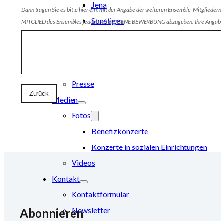
Jena
Dann tragen Sie es bitte hier ein, mit der Angabe der weiteren Ensemble-Mitgliedern,
Sonstiges
MITGLIED des Ensembles jedoch, eine EIGENE BEWERBUNG abzugeben. Ihre Angaben 
Förderer
Aktuelles
Eigene Meldungen
Presse
Zurück
Medien
Fotos
Benefizkonzerte
Konzerte in sozialen Einrichtungen
Videos
Kontakt
Kontaktformular
Newsletter
Abonnieren