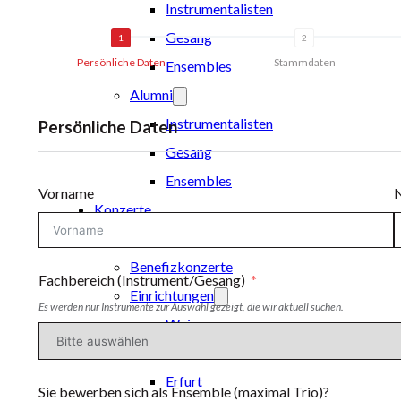
Instrumentalisten
Gesang
Persönliche Daten
Stammdaten
Ensembles
Alumni
Instrumentalisten
Persönliche Daten
Gesang
Ensembles
Vorname
Konzerte
Konzerte in sozialen Einrichtungen
Benefizkonzerte
Fachbereich (Instrument/Gesang)
Einrichtungen
Es werden nur Instrumente zur Auswahl gezeigt, die wir aktuell suchen.
Weimar
Weimarer Land
Erfurt
Sie bewerben sich als Ensemble (maximal Trio)?