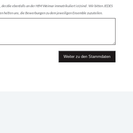
 der/die ebenfalls an der HfM Weimar immatrikuliert ist/sind . Wir bitten JEDES
helfen uns, die Bewerbungen zu dem jeweiligen Ensemble zuzuteilen.
Weiter zu den Stammdaten