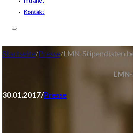
Intranet
Kontakt
JETZT SPENDEN
Startseite
Presse
LMN-Stipendiaten be
LMN-S
30.01.2017
/
Presse