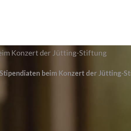
im Konzert der Jütting-Stiftung
tipendiaten beim Konzert der Jütting-St