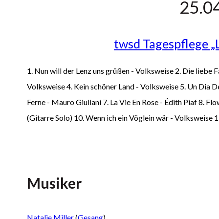
25.0
twsd Tagespflege „L
1. Nun will der Lenz uns grüßen - Volksweise 2. Die liebe F
Volksweise 4. Kein schöner Land - Volksweise 5. Un Dia D
Ferne - Mauro Giuliani 7. La Vie En Rose - Édith Piaf 8. F
(Gitarre Solo) 10. Wenn ich ein Vöglein wär - Volksweise 1
Musiker
Natalie Miller
(
Gesang
)