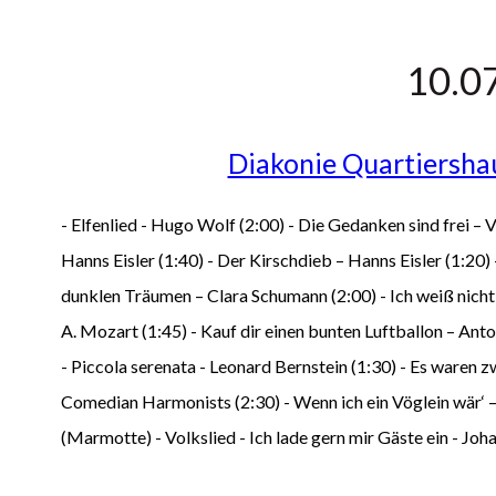
10.0
Diakonie Quartiersha
- Elfenlied - Hugo Wolf (2:00) - Die Gedanken sind frei – 
Hanns Eisler (1:40) - Der Kirschdieb – Hanns Eisler (1:20) -
dunklen Träumen – Clara Schumann (2:00) - Ich weiß nicht, w
A. Mozart (1:45) - Kauf dir einen bunten Luftballon – Anton 
- Piccola serenata - Leonard Bernstein (1:30) - Es waren z
Comedian Harmonists (2:30) - Wenn ich ein Vöglein wär‘ 
(Marmotte) - Volkslied - Ich lade gern mir Gäste ein - Joh