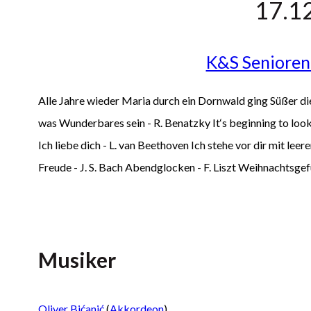
17.1
K&S Senioren
Alle Jahre wieder Maria durch ein Dornwald ging Süßer die
was Wunderbares sein - R. Benatzky It‘s beginning to look
Ich liebe dich - L. van Beethoven Ich stehe vor dir mit le
Freude - J. S. Bach Abendglocken - F. Liszt Weihnachtsge
Musiker
Oliver Bićanić
(
Akkordeon
)