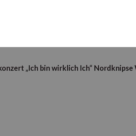
onzert „Ich bin wirklich Ich“ Nordknips