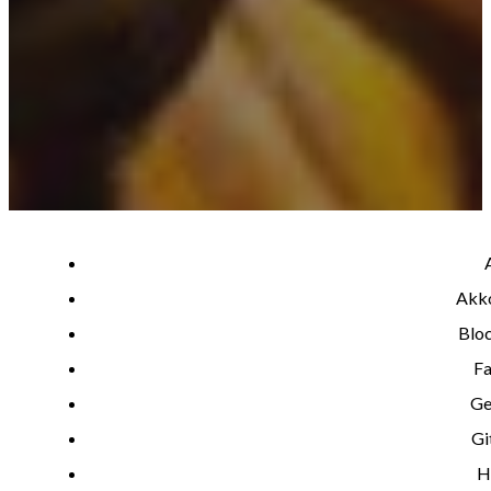
Akk
Bloc
Fa
Ge
Gi
H