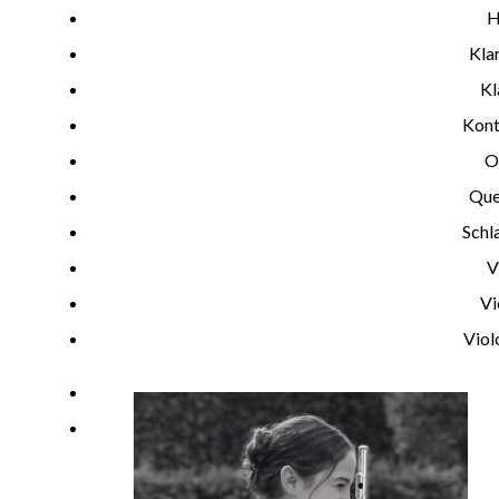
H
Kla
Kl
Kont
O
Que
Schl
V
Vi
Viol