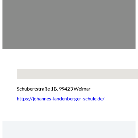
Keine Standorte gefunden
Schubertstraße 1B, 99423 Weimar
https://johannes-landenberger-schule.de/